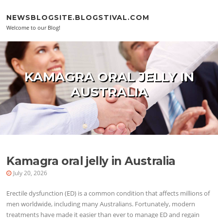
Skip to content
NEWSBLOGSITE.BLOGSTIVAL.COM
Welcome to our Blog!
KAMAGRA ORAL JELLY IN
AUSTRALIA
Kamagra oral jelly in Australia
July 20, 2026
Erectile dysfunction (ED) is a common condition that affects millions of
men worldwide, including many Australians. Fortunately, modern
treatments have made it easier than ever to manage ED and regain